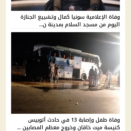
وفاة الإعلامية سونيا كمال وتشييع الجنازة
اليوم من مسجد السلام بمدينة ن...
وفاة طفل وإصابة 13 في حادث أتوبيس
كنيسة ميت خاقان وخروج معظم المصابين ...