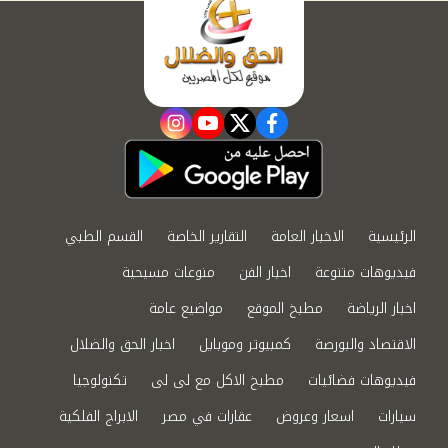
instagram
youtube
twitter
facebook
الرئيسية
الاخبار العامة
التقارير الخاصة
القسم الطبي
فيديوهات متنوعة
اخبار الفن
منوعات مسيحية
اخبار الرياضة
مطبخ الموقع
مواضيع عامة
الاقتصاد والبورصة
كمبيوتر وموبايل
اخبار الحق والضلال
فيديوهات فضائيات
مطبخ الاكل مع لى لى
تكنولوجيا
سيارات
اسعار وعروض
عقارات في مصر
الابراج الفلكية