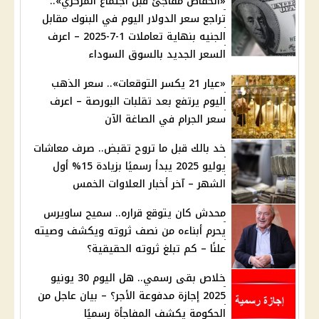
«انخفاض مفاجئ قبل اجتماع المركزي»..
تراجع سعر الدولار اليوم في البنوك مقابل
الجنيه بنهاية تعاملات 1-7-2025 – اعرف
السعر الجديد بالسوق السوداء
«عيار 21 يكسر التوقعات».. سعر الذهب
اليوم يرتفع بعد تقلبات البورصة – اعرف
سعر الجرام في الصاغة الآن
خد بالك قبل ما تروح تقبض.. صرف معاشات
يوليو 2025 يبدأ رسميًا بزيادة 15% أول
الشهر – آخر أخبار العلاوات الخمس
محدش كان يتوقع قراره.. سميح ساويرس
يحرم أبناءه من نصف ثروته ويكشف وصيته
علنًا – كم تبلغ ثروته الحقيقية؟
خلاص بقى رسمي.. هل اليوم 30 يونيو
2025 إجازة مدفوعة الأجر؟ – بيان عاجل من
الحكومة يكشف المفاجأة رسميًا