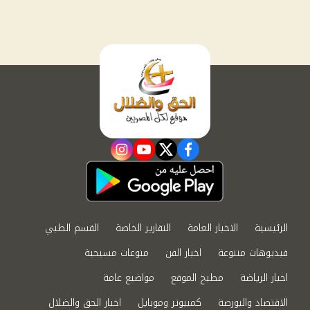
instagram
youtube
twitter
facebook
الرئيسية
الاخبار العامة
التقارير الخاصة
القسم الطبي
فيديوهات متنوعة
اخبار الفن
منوعات مسيحية
اخبار الرياضة
مطبخ الموقع
مواضيع عامة
الاقتصاد والبورصة
كمبيوتر وموبايل
اخبار الحق والضلال