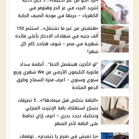
«برد الجو من غير تكييف».. 5 حيل ذكية
لتبريد البيت في عز الحر وهتوفر في
الكهرباء – جربها في موجة الصيف الجاية
«هتقبض من غير ما تشتغل».. استثمر 150
ألف جنيه في شهادات الادخار بأعلى فائدة
شهرية في مصر – شوف هتاخد كام كل
شهر؟
"لو اتأخرت هيتفصل الخط".. أنظمة سداد
فاتورة التليفون الأرضي من We شهري وربع
سنوي وسنوي – اعرف فترة السماح وطرق
الدفع المتاحة
«الباقة بتخلص قبل ميعادها؟».. 5 تصرفات
بتسرّع استهلاك باقة الإنترنت المنزلي
وبتخليك تجدد بدري – اعرف إزاي تحافظ
على الباقة لآخر الشهر
«يا تعيش في نعيم يا تتصدم».. توقعات