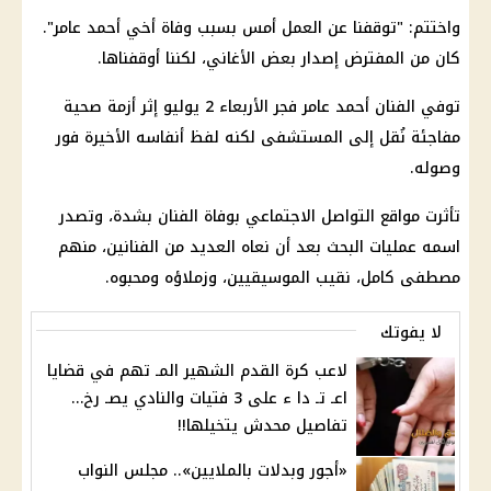
واختتم: "توقفنا عن العمل أمس بسبب وفاة أخي أحمد عامر".
كان من المفترض إصدار بعض الأغاني، لكننا أوقفناها.
توفي الفنان أحمد عامر فجر الأربعاء 2 يوليو إثر أزمة صحية
مفاجئة نُقل إلى المستشفى لكنه لفظ أنفاسه الأخيرة فور
وصوله.
تأثرت مواقع التواصل الاجتماعي بوفاة الفنان بشدة، وتصدر
اسمه عمليات البحث بعد أن نعاه العديد من الفنانين، منهم
مصطفى كامل، نقيب الموسيقيين، وزملاؤه ومحبوه.
لا يفوتك
لاعب كرة القدم الشهير المـ تهم في قضايا
اعـ تـ دا ء على 3 فتيات والنادي يصـ رخ…
تفاصيل محدش يتخيلها!!
«أجور وبدلات بالملايين».. مجلس النواب