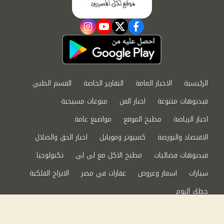
instagram
youtube
twitter
facebook
الرئيسية
الاخبار العامة
التقارير الخاصة
القسم الطبي
فيديوهات متنوعة
اخبار الفن
منوعات مسيحية
اخبار الرياضة
مطبخ الموقع
مواضيع عامة
الاقتصاد والبورصة
كمبيوتر وموبايل
اخبار الحق والضلال
فيديوهات فضائيات
مطبخ الاكل مع لى لى
تكنولوجيا
سيارات
اسعار وعروض
عقارات في مصر
الابراج الفلكية
حظك اليوم
من نحن
سياسة الخصوصية
اتصل بنا