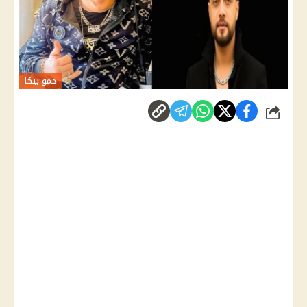
حمو بيكا
شارك