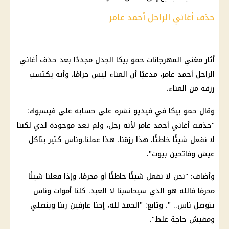
حذف أغاني الراحل أحمد عامر
أثار مغني المهرجانات حمو بيكا الجدل مجددًا بعد حذف أغاني
الراحل أحمد عامر، مدعيًا أن الغناء ليس حرامًا، وأنه يكتسب
رزقه من الغناء.
وقال حمو بيكا في فيديو نشره على حسابه على فيسبوك:
"حذفت أغاني أحمد عامر لأنه رحل، ولم تعد موجودة لدي لكننا
لا نفعل شيئًا خاطئًا. هذا رزقنا، هذا عملنا.وناس كتير بتاكل
عيش وفاتحين بيوت".
وأضاف: "نحن لا نفعل شيئًا خاطئًا أو محرمًا، وإذا فعلنا شيئًا
محرمًا فالله هو الذي سيحاسبنا لا العبد. كلنا أموات وناس
بتوصل ناس.. ". وتابع: "الحمد لله، إحنا عارفين ربنا وبنصلي
ومفيش حاجة غلط".