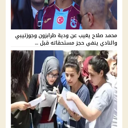
محمد صلاح يغيب عن ودية طرابزون وجوزتيبي
والنادي ينفي حجز مستحقاته قبل ...