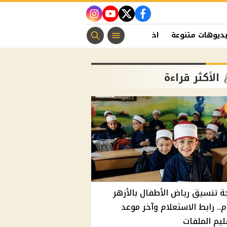
instagram
youtube
twitter
facebook
ديوهات متنوعة
اخبار الفن
منوعات مسيحية
اخبار الرياضة
الأكثر قراءة
ة تنسيق رياض الأطفال بالأزهر
م.. رابط الاستعلام وآخر موعد
يم الملفات