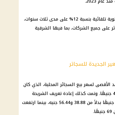
كما أدخلت التعديلات آلية زيادة سنوية تلقائية بنسبة 12% على مدى ثلاث سنوات،
20، وهو ما سيؤثر على جميع الشركات، بما فيها الشرقية
ر الجديدة للسجائر
د الأقصى لسعر بيع السجائر المحلية، الذي كان
لا يتجاوز 38.88 جنيه، ليرتفع إلى 48 جنيهًا. وتمت كذلك إعادة تعريف الشريحة
السعرية التالية لتصبح بين 48 و69 جنيهًا بدلاً من 38.88 و56.44 جنيه، بينما ارتفعت
.