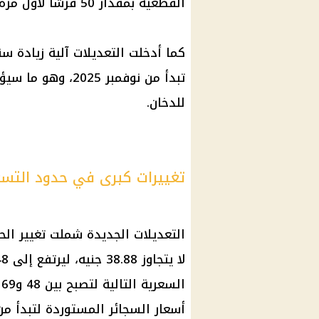
القطعية بمقدار 50 قرشًا لأول مرة منذ عام 2023.
تبدأ من نوفمبر 25
للدخان.
تغييرات كبرى في حدود التسعي
التعديلات الجديدة شملت تغيير الح
أسعار السجائر المستوردة لتبدأ من 69 جنيهًا