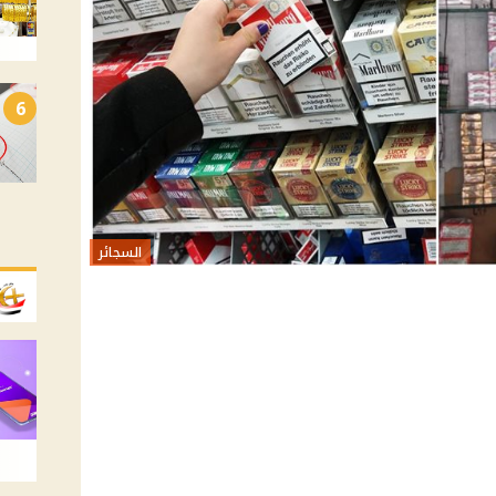
6
السجائر