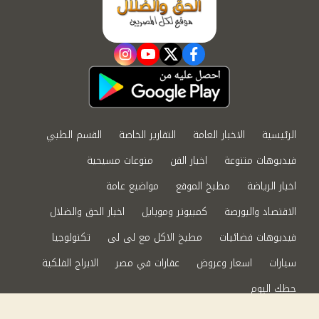
instagram
youtube
twitter
facebook
الرئيسية
الاخبار العامة
التقارير الخاصة
القسم الطبي
فيديوهات متنوعة
اخبار الفن
منوعات مسيحية
اخبار الرياضة
مطبخ الموقع
مواضيع عامة
الاقتصاد والبورصة
كمبيوتر وموبايل
اخبار الحق والضلال
فيديوهات فضائيات
مطبخ الاكل مع لى لى
تكنولوجيا
سيارات
اسعار وعروض
عقارات في مصر
الابراج الفلكية
حظك اليوم