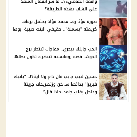
واقعة الشاطيء؟.. ما سر انفعال المنقذ
على الشاب بهذه الطريقة؟
صورة مؤثـ رة.. محمد فؤاد يحتفل بزفاف
كريمته "بسملة".. حقيقي البنت حبيبة ابوها
الحب جايلك بيجري.. مفاجآت تنتظر برج
الحوت.. قصة رومانسية تنتظرك تكون بطلها
حسين لبيب جايب فان دام ولا اية؟!.. "يانيك
فيريرا" بدائها سـ خن وزتصريحات جريئة
وداخل بقلب جامد..ماذا قال؟