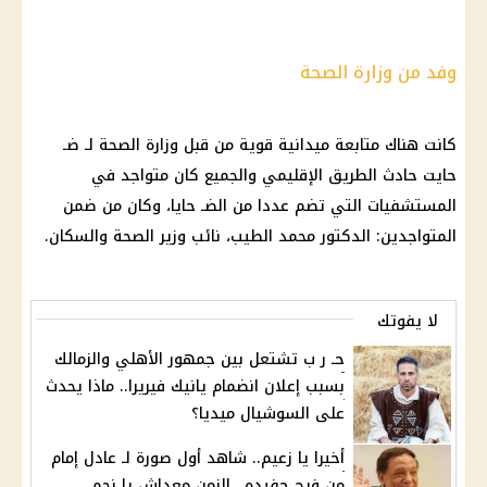
وفد من وزارة الصحة
كانت هناك متابعة ميدانية قوية من قبل وزارة الصحة لـ ضـ
حايت حادث الطريق الإقليمي والجميع كان متواجد في
المستشفيات التي تضم عددا من الضـ حايا، وكان من ضمن
المتواجدين: الدكتور محمد الطيب، نائب وزير الصحة والسكان.
لا يفوتك
حـ ر ب تشتعل بين جمهور الأهلي والزمالك
بسبب إعلان انضمام يانيك فيريرا.. ماذا يحدث
على السوشيال ميديا؟
أخيرا يا زعيم.. شاهد أول صورة لـ عادل إمام
من فرح حفيده.. الزمن معداش يا نجم