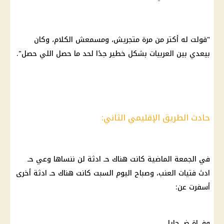
"قولت له أكتر من مرة متجريش، ومسمعش الكلام، وكان
بيعدي بين العربيات بشكل خطير جدًا لحد ما حصل اللي حصل".
حادث الطريق الإقليمي الثاني:
في الجمعة الماضية كانت هناك حـ ادثة لن ننساها وعي حـ
ادث فتيات العنب، وصباح اليوم السبت كانت هناك حـ ادثة أخرى
أسفرت عن:
وفـ اة ضـ حايا.