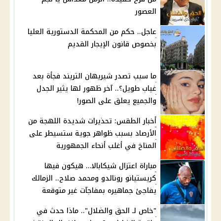
العصور
عاجل.. حكم من المحكمة الدستورية العليا
بخصوص قانون الإيجار القديم
ما سبب تصدر شيريهان التريند فجأة بعد
غياب طويل؟.. آخر ظهور لها يثير الجدل
والجميع يعلق على الصور!
أخبار الطقس: تحذيرات شديدة اللهجة من
الأرصاد بسبب ظواهر جوية ستسيطر على
المناخ في أغلب أنحاء الجمهورية
مباراة اعتزال شيكابالا… هيكون فيها
كريستيانو رونالدو ومحمد صلاح.. الزمالك
يفاجئ جماهيره بمفاجآت غير متوقعة
"خاص لـ الحق والضلال".. ماذا حدث في