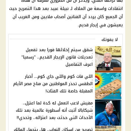
بها تراثها الفني، ويذكر أن من الضروري معرفة أن هناك
انتقادات واسعة من الملاك لـ نبيلة عبيد بعد هذا التصريح حيث
أن الجميع كان يردد أن الفنانين أصحاب ملايين ومن الغريب أن
يعيشون في إيجار قديم.
لا يفوتك
شقق سيتم إخلائها فورا بعد تفعيل
تعديلات قانون الإيجار القديم.. "رسميا"
اعرف التفاصيل
اللي فات كوم واللي جاي كوم… أخبار
الطقس تحذر المواطنين من مناخ مصر الأيام
المقبلة خاصة تلك الفئات!
مفيش لاعب اتعمل له كدة لما اعتزل..
شيكابالا أثبت أنه أسطورة عالمية بعد تلك
الأحداث التي حدثت بعد اعتزاله.. وتحدي!!
تصريح من إسكان النواب.. هل يتحمل المالك