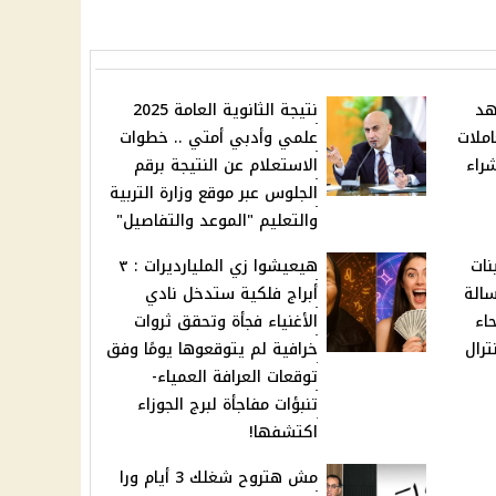
هد
نتيجة الثانوية العامة 2025
املات
علمي وأدبي أمتي .. خطوات
راء
الاستعلام عن النتيجة برقم
الجلوس عبر موقع وزارة التربية
والتعليم "الموعد والتفاصيل"
ات
هيعيشوا زي المليارديرات : ٣
سالة
أبراج فلكية ستدخل نادي
اء
الأغنياء فجأة وتحقق ثروات
رال
خرافية لم يتوقعوها يومًا وفق
توقعات العرافة العمياء-
تنبؤات مفاجأة لبرج الجوزاء
اكتشفها!
مش هتروح شغلك 3 أيام ورا