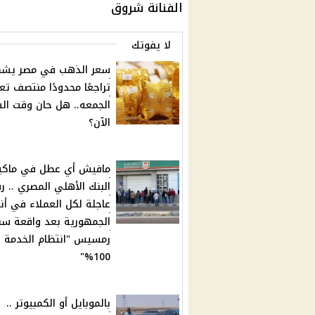
الفنانة شروق
لا يفوتك
سعر الذهب في مصر يش
تراجعًا محدودًا منتصف تع
الجمعه.. هل حان وقت الش
الآن؟
مافيش أي عطل في ماكين
البنك الأهلي المصري .. ر
عاجلة لكل العملاء في أنح
الجمهورية بعد واقعة سنت
رمسيس "انتظام الخدمة
100%"
بالموبايل أو الكمبيوتر ..