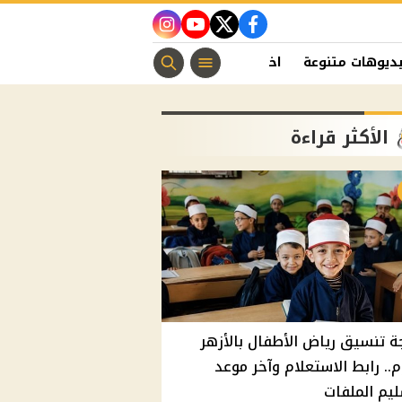
instagram
youtube
twitter
facebook
ديوهات متنوعة
اخبار الفن
منوعات مسيحية
اخبار الرياضة
الأكثر قراءة
ة تنسيق رياض الأطفال بالأزهر
م.. رابط الاستعلام وآخر موعد
يم الملفات