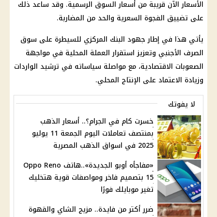
الأسعار الآن قريبة من أسعار السوق الرسمية. وقد ساعد ذلك
على تضييق الفجوة السعرية والحد من المضاربة.
يأتي هذا في إطار جهود البنك المركزي للسيطرة على سوق
الصرف الأجنبي وتعزيز استقرار العملة المحلية في مواجهة
الصعوبات الاقتصادية، مع مواصلة سياساته في ترشيد الواردات
وزيادة الاعتماد على الإنتاج المحلي.
لا يفوتك
خسرت كام في الجرام؟.. أسعار الذهب
بمنتصف تعاملات اليوم الجمعة 11 يوليو
2025 في اسواق الذهب المصرية
«مفاجأه أوبو الجديدة»..هاتف Oppo Reno
15 بتصميم فاخر ومواصفات قوية هتخليك
تغير موبايلك فورًا
ضرر أكتر من فايدة.. مزيج الشاي والقهوة