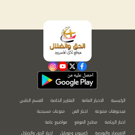
instagram
youtube
twitter
facebook
الرئيسية
الاخبار العامة
التقارير الخاصة
القسم الطبي
فيديوهات متنوعة
اخبار الفن
منوعات مسيحية
اخبار الرياضة
مطبخ الموقع
مواضيع عامة
الاقتصاد والبورصة
كمبيوتر وموبايل
اخبار الحق والضلال