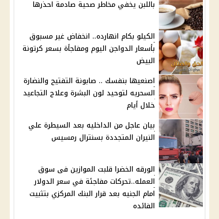
باللبن يخفي مخاطر صحية صادمة احذرها
الكيلو بكام انهارده.. انخفاض غير مسبوق
بأسعار الدواجن اليوم ومفاجأة بسعر كرتونة
البيض
اصنعيها بنفسك .. صابونة التفتيح والنضارة
السحريه لتوحيد لون البشرة وعلاج التجاعيد
خلال أيام
بيان عاجل من الداخليه بعد السيطرة علي
النيران المتجددة بسنترال رمسيس
الورقه الخضرا قلبت الموازين فى سوق
العمله..تحركات مفاجئة في سعر الدولار
امام الجنيه بعد قرار البنك المركزي بتثبيت
الفائده