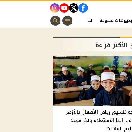
instagram
youtube
twitter
facebook
ديوهات متنوعة
اخبار الفن
منوعات مسيحية
اخبار الرياضة
الأكثر قراءة
ة تنسيق رياض الأطفال بالأزهر
م.. رابط الاستعلام وآخر موعد
يم الملفات