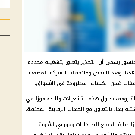
منشور رسمي أن التحذير يتعلق بتشغيلة محددة
تحمل الرقم TX7F، من إنتاج شركة GSK. وبعد الفحص وملاحظات الشركة المصنعة،
واصفات ضمن الكميات المطروحة في الأسواق.
لة بوقف تداول هذه التشغيلات والبدء فورًا في
به بها، بالتعاون مع الجهات الرقابية المختصة.
ًا صارمًا لجميع الصيدليات وموزعي الأدوية
لديهم والتأكد من عدم تداول رقم التشغيله