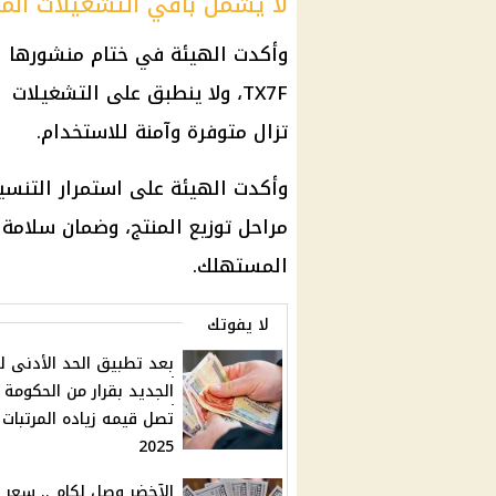
لا يشمل باقي التشغيلات الم
وأكدت الهيئة في ختام منشورها ا
TX7F، ولا ينطبق على التشغيلات
تزال متوفرة وآمنة للاستخدام.
وأكدت الهيئة على استمرار التنسي
مراحل توزيع المنتج، وضمان سلامة
المستهلك.
لا يفوتك
بعد تطبيق الحد الأدنى لل
الجديد بقرار من الحكومة 
تصل قيمه زياده المرتبات
2025
الآخضر وصل لكام .. ​سعر