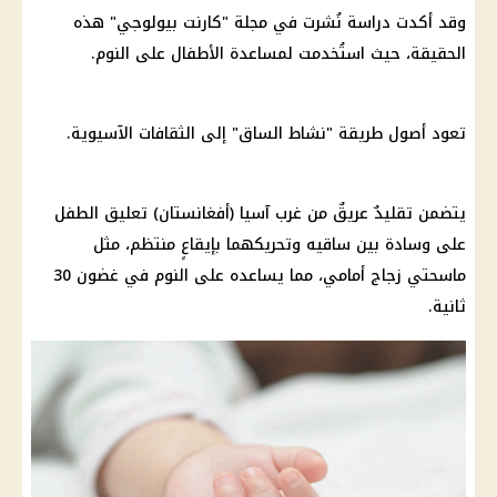
وقد أكدت دراسة نُشرت في مجلة "كارنت بيولوجي" هذه
الحقيقة، حيث استُخدمت لمساعدة الأطفال على النوم.
تعود أصول طريقة "نشاط الساق" إلى الثقافات الآسيوية.
يتضمن تقليدٌ عريقٌ من غرب آسيا (أفغانستان) تعليق الطفل
على وسادة بين ساقيه وتحريكهما بإيقاعٍ منتظم، مثل
ماسحتي زجاج أمامي، مما يساعده على النوم في غضون 30
ثانية.