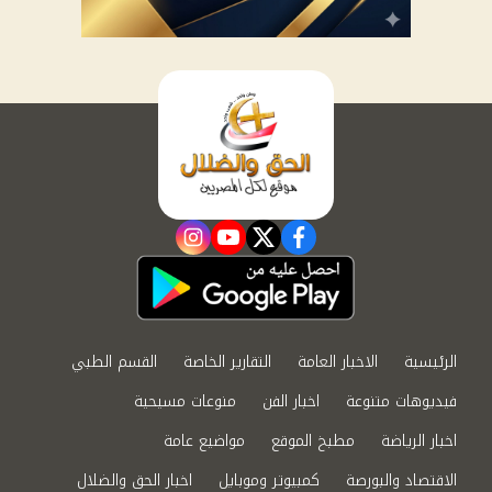
instagram
youtube
twitter
facebook
الرئيسية
الاخبار العامة
التقارير الخاصة
القسم الطبي
فيديوهات متنوعة
اخبار الفن
منوعات مسيحية
اخبار الرياضة
مطبخ الموقع
مواضيع عامة
الاقتصاد والبورصة
كمبيوتر وموبايل
اخبار الحق والضلال