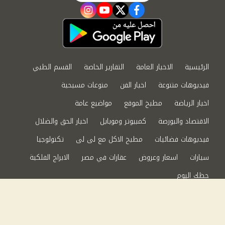
instagram
youtube
twitter
facebook
الرئيسية
الاخبار العامة
التقارير الخاصة
القسم الطبي
فيديوهات متنوعة
اخبار الفن
منوعات مسيحية
اخبار الرياضة
مطبخ الموقع
مواضيع عامة
الاقتصاد والبورصة
كمبيوتر وموبايل
اخبار الحق والضلال
فيديوهات فضائيات
مطبخ الاكل مع لى لى
تكنولوجيا
سيارات
اسعار وعروض
عقارات في مصر
الابراج الفلكية
حظك اليوم
من نحن
سياسة الخصوصية
اتصل بنا
©2024 الحق والضلال All Rights Reserved.