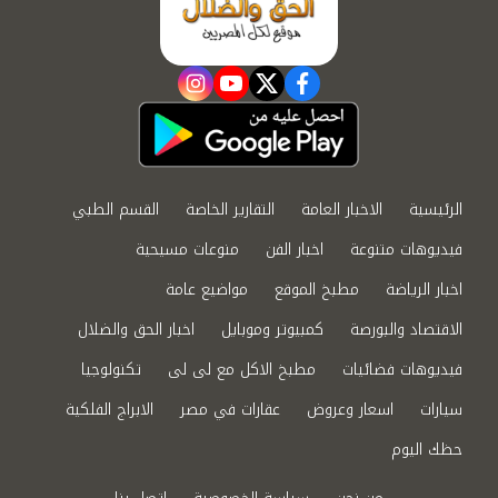
instagram
youtube
twitter
facebook
الرئيسية
الاخبار العامة
التقارير الخاصة
القسم الطبي
فيديوهات متنوعة
اخبار الفن
منوعات مسيحية
اخبار الرياضة
مطبخ الموقع
مواضيع عامة
الاقتصاد والبورصة
كمبيوتر وموبايل
اخبار الحق والضلال
فيديوهات فضائيات
مطبخ الاكل مع لى لى
تكنولوجيا
سيارات
اسعار وعروض
عقارات في مصر
الابراج الفلكية
حظك اليوم