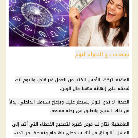
توقعات برج الجوزاء اليوم
المهنة: تركتَ بالأمس الكثير من العمل غير مُنجز، واليوم أنت
مُصمّم على إنهائه مهما طال الزمن.
الصحة: لا تدع التوتر يسيطر عليك ويزعزع سلامك الداخلي. بدلاً
من ذلك، استرخِ وانطلق في رحلة ممتعة.
العاطفية: تتاح لك فرص كثيرة لتصحيح الأخطاء التي أدّت إلى
الفشل. أنا واثق من أنك ستحظى باهتمام وتعاطف من تحب،