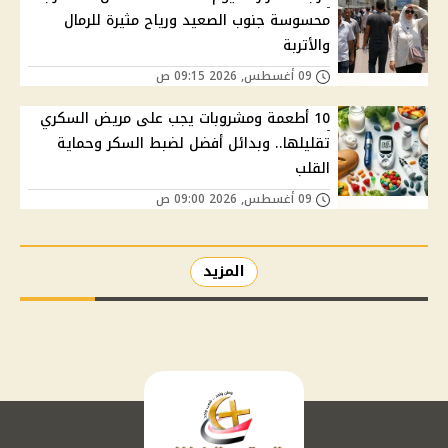
محسوسة جنوب الصعيد ورياح مثيرة للرمال
والأتربة
09 أغسطس, 2026 09:15 ص
10 أطعمة ومشروبات يجب على مريض السكري
تقليلها.. وبدائل أفضل لضبط السكر وحماية
القلب
09 أغسطس, 2026 09:00 ص
المزيد