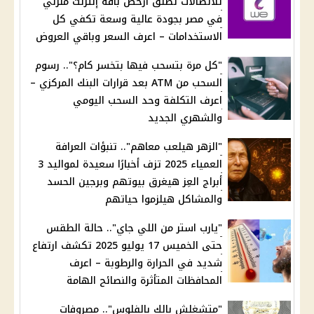
للاتصالات تطلق أرخص باقة إنترنت منزلي
في مصر بجودة عالية وسعة تكفي كل
الاستخدامات – اعرف السعر وباقي العروض
"كل مرة بتسحب فيها بتخسر كام؟".. رسوم
السحب من ATM بعد قرارات البنك المركزي –
اعرف التكلفة وحد السحب اليومي
والشهري الجديد
"الزهر هيلعب معاهم".. تنبؤات العرافة
العمياء 2025 تزف أخبارًا سعيدة لمواليد 3
أبراج العِز هيغرق بيوتهم وبرجين الحسد
والمشاكل هيلزموا حياتهم
"يارب استر من اللي جاي".. حالة الطقس
حتى الخميس 17 يوليو 2025 تكشف ارتفاع
شديد في الحرارة والرطوبة – اعرف
المحافظات المتأثرة والنصائح الهامة
"متشغلش بالك بالفلوس".. مصروفات