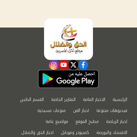
instagram
youtube
twitter
facebook
الرئيسية
الاخبار العامة
التقارير الخاصة
القسم الطبي
فيديوهات متنوعة
اخبار الفن
منوعات مسيحية
اخبار الرياضة
مطبخ الموقع
مواضيع عامة
الاقتصاد والبورصة
كمبيوتر وموبايل
اخبار الحق والضلال