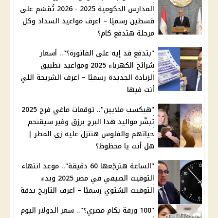
المدارس الحكومية 2025 - 2026 تُقسّم على
قسطين رسميًا – اعرف مواعيد السداد وكل
مرحلة هتدفع كام؟
"بتدفع قد إيه على الفاتورة؟".. أسعار
شرائح الكهرباء 2025 ومواعيد تطبيق
الزيادة الجديدة رسميًا – اعرف الشريحة اللي
أنت فيها
"هيكسب ملايين".. توقعات ماغي فرح 2025
تبشّر مواليد هذا البرج برزق وفير سيقتحم
حياتهم والفلوس هتنزل عليه زي المطر |
هل أنت يا محظوظ؟
"الساعة هترجّعها 60 دقيقة".. موعد انتهاء
التوقيت الصيفي في مصر 2025 وبدء
التوقيت الشتوي رسميًا – اعرف التاريخ بدقة
"100 ورقة بكام مصري؟".. سعر الدولار اليوم