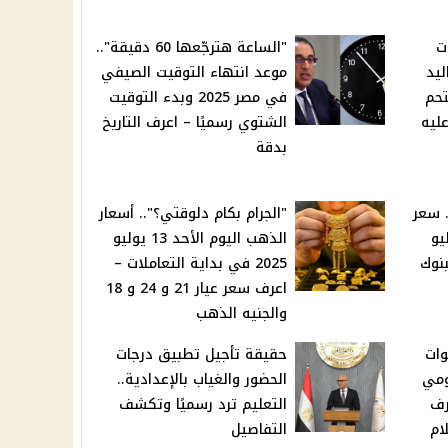
ت
"الساعة هترجّعها 60 دقيقة"..
 مواليد
موعد انتهاء التوقيت الصيفي
تحم
في مصر 2025 وبدء التوقيت
ليه
الشتوي رسميًا – اعرف التاريخ
بدقة
. سعر
"الجرام بكام دلوقتي؟".. أسعار
أحد 13 يوليو
الذهب اليوم الأحد 13 يوليو
بنوك
2025 في بداية التعاملات –
اعرف سعر عيار 21 و 24 و 18
والجنيه الذهب
وات
حقيقة تأجيل تطبيق درجات
ومي
الحضور والغياب بالإعدادية..
رف
التعليم ترد رسميًا وتكشف
ام
التفاصيل