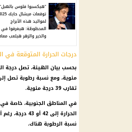
"هيكسبوا فلوس بالهبل".
توقعات ميشال حاي
لمواليد هذه الأبراج
المحظوظة: هيغرقوا في الع
والخير والزهر هيلعب معا
درجات الحرارة المتوقعة في ا
تقارب 39 درجة مئوية.
في المناطق الجنوبية، خاصة في 
الحرارة إلى 42 أ
نسبة الرطوبة هناك.