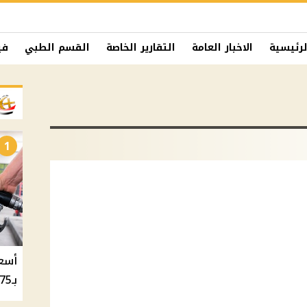
لرئيسية
الاخبار العامة
التقارير الخاصة
القسم الطبي
في
1
بـ20.75 جنيه والسولار بـ20.50 جنيه