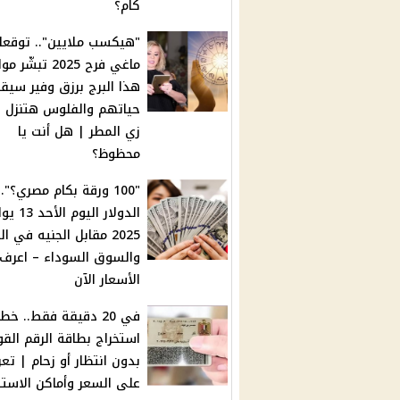
كام؟
"هيكسب ملايين".. توقعا
ماغي فرح 2025 تبشّر
هذا البرج برزق وفير سيق
حياتهم والفلوس هتنزل ع
زي المطر | هل أنت يا
محظوظ؟
"100 ورقة بكام مصري؟".
الدولار اليوم ال
2025 مقابل الجنيه في ال
والسوق السوداء – اعرف
الأسعار الآن
في 20 دقيقة فقط.. خط
استخراج بطاقة الرقم الق
بدون انتظار أو زحام | تع
على السعر وأماكن الاستل