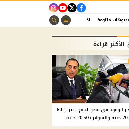
instagram
youtube
twitter
facebook
ديوهات متنوعة
اخبار الفن
منوعات مسيحية
اخبار الرياضة
الأكثر قراءة
أسعار الوقود في مصر اليوم .. بنزين 80