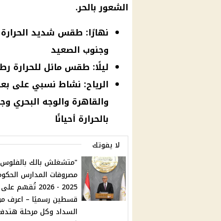
الشعور بالحر.
نهارًا: طقس شديد الحرارة 
وجنوب الصعيد
ليلًا: طقس مائل للحرارة رط
الرياح: نشاط نسبي على بع
والقاهرة والوجه البحري وج
بالحرارة أحيانًا
لا يفوتك
"متشغلش بالك بالفلوس".
مصروفات المدارس الحكوم
2025 - 2026 تُقسّم على
قسطين رسميًا – اعرف مو
السداد وكل مرحلة هتدفع