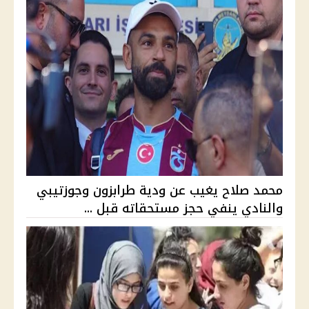
محمد صلاح يغيب عن ودية طرابزون وجوزتيبي
والنادي ينفي حجز مستحقاته قبل ...