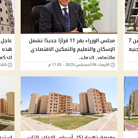
فتح باب حجز شقق سكن لكل المصريين 7
مجلس الوزراء يقر 11 قرارًا جديدًا تشمل
عاجل 
25 و50 ألف جنيه
الإسكان والتعليم والتمكين الاقتصادي
هذه ال
والتعاون الدولي
الحكو
الأربعاء 06/أغسطس/2025 - 11:05 م
الثلاثاء 15/يوليو/5
«فرصة ذهبية لكل أسرة».. الإعلان الثاني
استرد