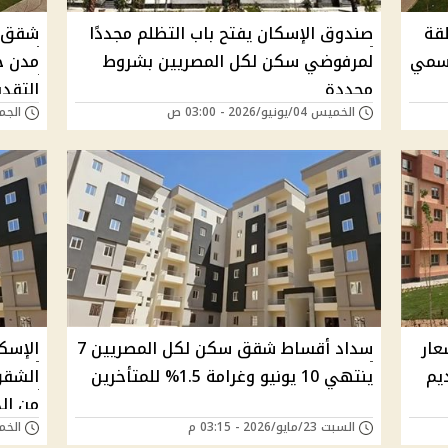
قة
صندوق الإسكان يفتح باب التظلم مجددًا
رسمي
لمرفوضي سكن لكل المصريين بشروط
مدن ج
محددة
التقدي
الخميس 04/يونيو/2026 - 03:00 ص
الجمعة 29/مايو/6
2026.. الأسعار
سداد أقساط شقق سكن لكل المصريين 7
الإسك
يم
ينتهي 10 يونيو وغرامة 1.5% للمتأخرين
الشقق
من ال
السبت 23/مايو/2026 - 03:15 م
الخميس 14/مايو