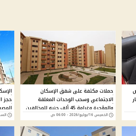
ض
حملات مكثفة على شقق الإسكان
الإسك
ر
الاجتماعي وسحب الوحدات المغلقة
حجز ا
والمؤجرة وغرامة 45 ألف جنيه للمخالفين
المصري
الخميس 16/يوليو/2026 - 06:00 ص
السبت 04/يوليو/026