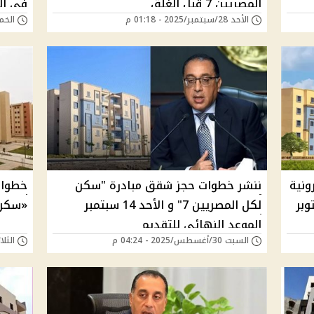
المصريين 7 قبل الغلق
في ال
الأحد 28/سبتمبر/2025 - 01:18 م
الخميس 18/سبتمب
ونية
ننشر خطوات حجز شقق مبادرة "سكن
خطوات
وبر
لكل المصريين 7" و الأحد 14 سبتمبر
«سكن 
الموعد النهائي للتقديم
السبت 30/أغسطس/2025 - 04:24 م
الثلاثاء 26/أغسطس/5