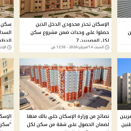
الإسكان تحذر محدودي الدخل الذين
سكن ل
ن
حصلوا على وحدات ضمن مشروع سكن
السدا
لكل المصريين 7
الحظر
السبت 14/فبراير/2026 - 12:50 ص
الإثنين 26/يناير/26
ريين
نصائح من وزارة الإسكان خلي بالك منها
الإسك
طنين
لضمان الحصول على شقة من سكن لكل