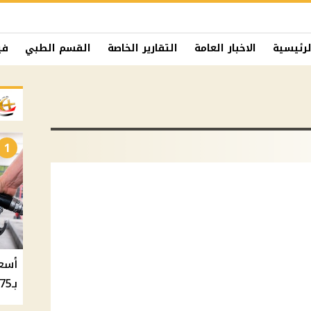
لرئيسية
الاخبار العامة
التقارير الخاصة
القسم الطبي
في
1
بـ20.75 جنيه والسولار بـ20.50 جنيه