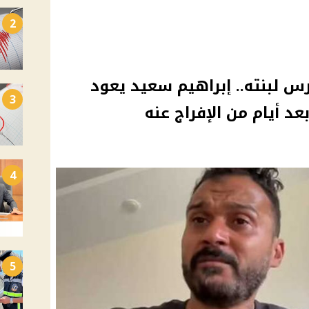
2
 لبنته.. إبراهيم سعيد يعود
3
د أيام من الإفراج عنه
4
5