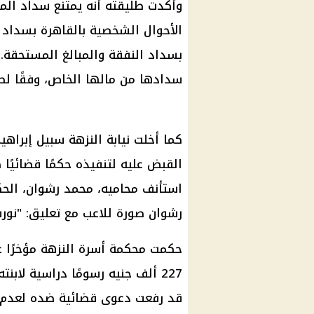
وأكدت طليقته أنه يمتنع سداد الم
الأحوال الشخصية بالقاهرة بسداد ال
بسداد النفقة والمبالغ المستحقة. 
سدادها من مالها الخاص، وفقًا لطل
كما أخلت نيابة النزهة سبيل إبراهي
القبض عليه لتنفيذه حكمًا قضائيً
استأنف محاميه، محمد رشوان، الحك
رشوان صورة للاعب مع تعليق: "نورت
حكمت محكمة أسرة النزهة مؤخرًا 
227 ألف جنيه رسومًا دراسية لابن