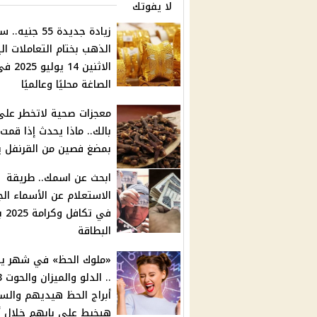
لا يفوتك
زيادة جديدة 55 جنيه.
الذهب بختام التعاملات ال
الاثنين 14 يوليو 5
الصاغة محليًا وعالميًا
معجزات صحية لاتخطر على
بالك.. ماذا يحدث إذا قمت
بمضغ فصين من القرنفل ي
ابحث عن اسمك.. طريقة
الاستعلام عن الأسماء ال
في تكاف
البطاقة
«ملوك الحظ» في شهر يو
.. الدلو و
أبراج الحظ هيديهم والس
هيخبط على بابهم خلال أ