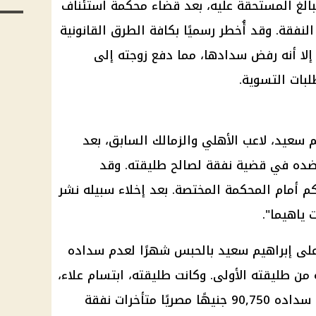
بالغ المستحقة عليه، بعد قضاء محكمة استئناف
نفقة. وقد أُخطر رسميًا بكافة الطرق القانونية
إلا أنه رفض سدادها، مما دفع زوجته إلى
بات التسوية.
م سعيد، لاعب الأهلي والزمالك السابق، بعد
ا ضده في قضية نفقة لصالح طليقته. وقد
م أمام المحكمة المختصة. بعد إخلاء سبيله نشر
 ياهيما".
على إبراهيم سعيد بالحبس شهرًا لعدم سداده
ته من طليقته الأولى. وكانت طليقته، ابتسام علاء،
قد رفعت دعوى قضائية ضده لعدم سداده 90,750 جنيهًا مصريًا متأخرات نفقة