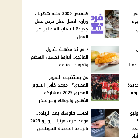
. سعر
هتقبض 8000 جنيه شهريا..
يوم
وزارة العمل تعلن فرص عمل
202 في
جديدة للشباب العاطلين عن
العمل
7 فوائد مذهلة لتناول
المانجو.. أبرزها تحسين الهضم
وميا
وتقوية المناعة
من يستضيف السوبر
جديدة
المصري؟.. موعد كأس السوبر
ل وكرامة 2025 برقم
المصري 2025 بمشاركة
الأهلي والزمالك وبيراميدز
ليو
احسب فلوسك بعد الزيادة..
الميزان والحوت 3
موعد صرف مرتبات يوليو 2025
عد
بالزيادة الجديدة للموظفين
يام