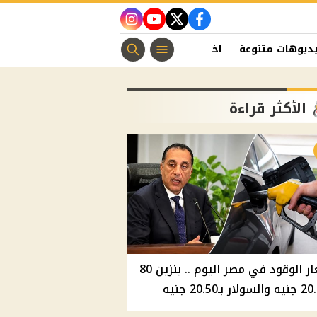
instagram
youtube
twitter
facebook
ديوهات متنوعة
اخبار الفن
منوعات مسيحية
اخبار الرياضة
الأكثر قراءة
أسعار الوقود في مصر اليوم .. بنزين 80