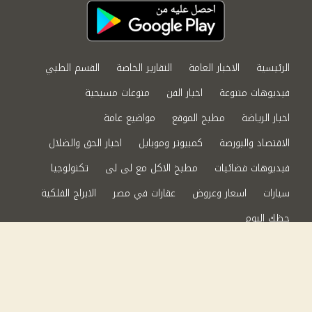
الرئيسية
الاخبار العامة
التقارير الخاصة
القسم الطبي
فيديوهات متنوعة
اخبار الفن
منوعات مسيحية
اخبار الرياضة
مطبخ الموقع
مواضيع عامة
الاقتصاد والبورصة
كمبيوتر وموبايل
اخبار الحق والضلال
فيديوهات فضائيات
مطبخ الاكل مع لى لى
تكنولوجيا
سيارات
اسعار وعروض
عقارات في مصر
الابراج الفلكية
حظك اليوم
من نحن
سياسة الخصوصية
اتصل بنا
©2024 الحق والضلال All Rights Reserved.
Powered by