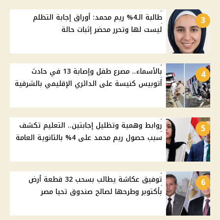
طالبة الـ4% ريم محمد: أوراق إجابة التظلم
3
ليست لها وتحرر محضر إثبات حالة
بالأسماء.. مصرع طفل وإصابة 13 في حادث
4
أتوبيس كنيسة على الدائري الإقليمي بالشرقية
روابط وهمية وتظليل إجابتين.. التعليم تكشف
5
سبب حصول ريم محمد على 4% بالثانوية العامة
توفيق عكاشة يطالب بسحب 32 قطعة أرض
6
بأكتوبر وطرحها لصالح صندوق تحيا مصر