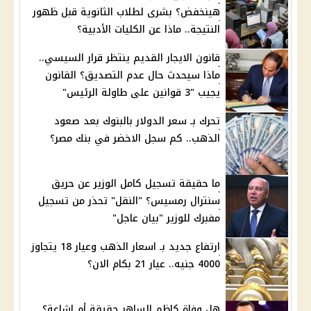
هينخفض؟ بشرى لطلاب الثانوية قبل ظهور
النتيجة.. ماذا عن الكليات الأدبية؟
قانون الايجار القديم ينتظر قرار السيسي..
ماذا سيحدث حال عدم التصديق؟ القانون
يجيب "3 قوانين على طاولة الرئيس"
تحرك بـ سعر الدولار بالبنوك بعد صعود
الذهب.. كم سجل الاخضر في بنك مصر؟
ما حقيقة تسجيل كامل الوزير عن حريق
سنترال رمسيس؟ "النقل" تحذر من تسجيل
مفبرك للوزير "بيان عاجل"
ارتفاع جديد بـ اسعار الذهب وعيار 18 يتجاوز
4000 جنيه.. عيار 21 بكام الان؟
هل وفاة كاظم الساهر حقيقة أم إشاعة؟