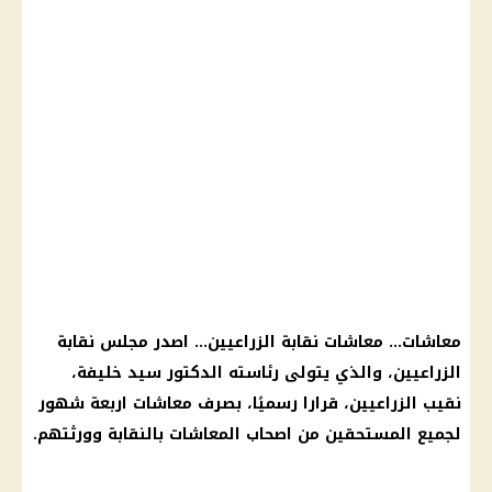
معاشات… معاشات نقابة الزراعيين… اصدر مجلس نقابة
الزراعيين، والذي يتولى رئاسته الدكتور سيد خليفة،
نقيب الزراعيين، قرارا رسميًا، بصرف معاشات اربعة شهور
لجميع المستحقين من اصحاب المعاشات بالنقابة وورثتهم.