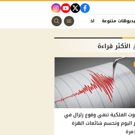
instagram
youtube
twitter
facebook
ديوهات متنوعة
اخبار الفن
منوعات مسيحية
اخبار الرياضة
الأكثر قراءة
وث الفلكية تنفي وقوع زلزال في
اليوم وتحسم شائعات الهزة
مرة