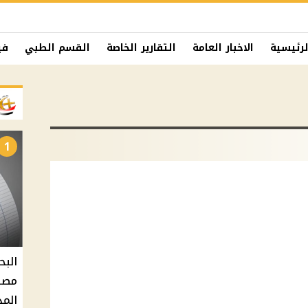
لرئيسية
الاخبار العامة
التقارير الخاصة
القسم الطبي
في
1
البح
مصر 
المد