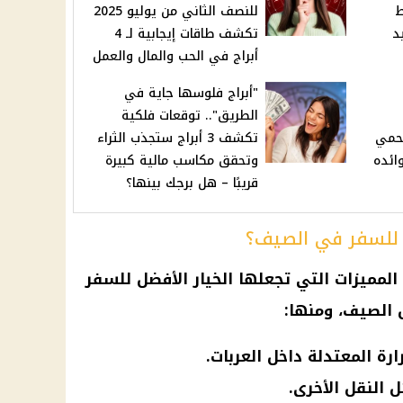
فقط
للنصف الثاني من يوليو 2025
يد
تكشف طاقات إيجابية لـ 4
أبراج في الحب والمال والعمل
"أبراج فلوسها جاية في
الطريق".. توقعات فلكية
يحمي
تكشف 3 أبراج ستجذب الثراء
ائده
وتحقق مكاسب مالية كبيرة
قريبًا – هل برجك بينها؟
ة للسفر في الصيف؟
المميزات التي تجعلها الخيار الأفضل للسفر
 الصيف
، ومنها:
رة المعتدلة داخل العربات.
 النقل الأخرى.