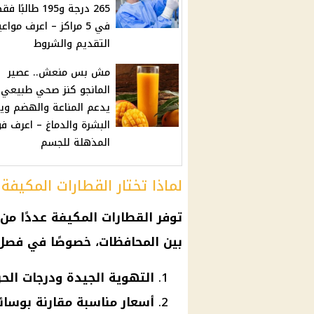
265 درجة و195 طالبًا 
في 5 مراكز – اعرف مواع
التقديم والشروط
مش بس منعش.. عصير
المانجو كنز صحي طبيعي
يدعم المناعة والهضم و
البشرة والدماغ – اعرف فو
المذهلة للجسم
لماذا تختار القطارات المكيف
توفر القطارات المكيفة عددًا من 
بين المحافظات، خصوصًا في
فصل
التهوية الجيدة ودرجات الحرا
أسعار مناسبة مقارنة بوسائل