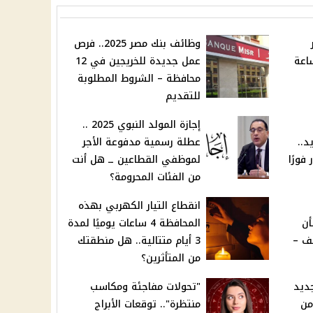
وظائف بنك مصر 2025.. فرص
ساعة
عمل جديدة للخريجين في 12
محافظة – الشروط المطلوبة
للتقديم
إجازة المولد النبوي 2025 ..
د..
عطلة رسمية مدفوعة الأجر
فورًا
لموظفي القطاعين ــ هل أنت
من الفئات المحرومة؟
انقطاع التيار الكهربي بهذه
أن
المحافظة 4 ساعات يوميًا لمدة
يف –
3 أيام متتالية.. هل منطقتك
من المتأثرين؟
ديد
"تحولات مفاجئة ومكاسب
أ من
منتظرة".. توقعات الأبراج