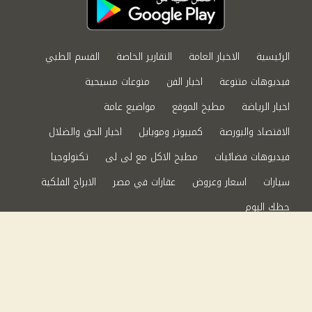
الرئيسية
الاخبار العامة
التقارير الخاصة
القسم الطبي
فيديوهات متنوعة
اخبار الفن
منوعات مسيحية
اخبار الرياضة
مطبخ الموقع
مواضيع عامة
الاقتصاد والبورصة
كمبيوتر وموبايل
اخبار الحق والضلال
فيديوهات فضائيات
مطبخ الاكل مع لى لى
تكنولوجيا
سيارات
اسعار وعروض
عقارات في مصر
الابراج الفلكية
حظك اليوم
من نحن
سياسة الخصوصية
اتصل بنا
©2024 الحق والضلال All Rights Reserved.
Powered by