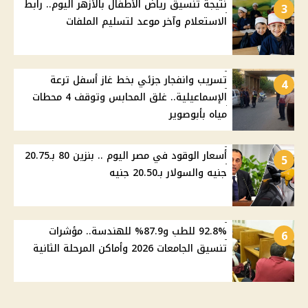
نتيجة تنسيق رياض الأطفال بالأزهر اليوم.. رابط
3
الاستعلام وآخر موعد لتسليم الملفات
تسريب وانفجار جزئي بخط غاز أسفل ترعة
4
الإسماعيلية.. غلق المحابس وتوقف 4 محطات
مياه بأبوصوير
أسعار الوقود في مصر اليوم .. بنزين 80 بـ20.75
5
جنيه والسولار بـ20.50 جنيه
92.8% للطب و87.9% للهندسة.. مؤشرات
6
تنسيق الجامعات 2026 وأماكن المرحلة الثانية