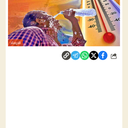
الارصاد
شارك