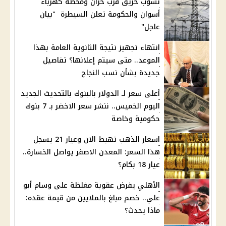
نشوب حريق قرب خزان ومحطة كهرباء
أسوان والحكومة تعلن السيطرة "بيان
عاجل"
انتهاء تجهيز نتيجة الثانوية العامة بهذا
الموعد.. متى سيتم إعلانها؟ تفاصيل
جديدة بشأن نسب النجاح
أعلى سعر لـ الدولار بالبنوك بالتحديث الجديد
اليوم الخميس.. ننشر سعر الاخضر بـ 7 بنوك
حكومية وخاصة
اسعار الذهب تهبط الان وعيار 21 يسجل
هذا السعر: المعدن الاصفر يواصل الخسارة..
عيار 18 بكام؟
الأهلي يفرض عقوبة مغلظة على وسام أبو
علي.. خصم مبلغ بالملايين من قيمة عقده:
ماذا يحدث؟