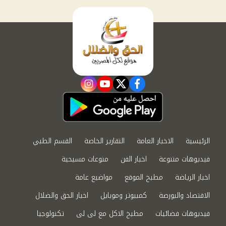
instagram
youtube
twitter
facebook
الرئيسية
الاخبار العامة
التقارير الخاصة
القسم الطبي
فيديوهات متنوعة
اخبار الفن
منوعات مسيحية
اخبار الرياضة
مطبخ الموقع
مواضيع عامة
الاقتصاد والبورصة
كمبيوتر وموبايل
اخبار الحق والضلال
فيديوهات فضائيات
مطبخ الاكل مع لى لى
تكنولوجيا