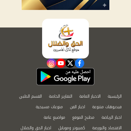
instagram
youtube
twitter
facebook
الرئيسية
الاخبار العامة
التقارير الخاصة
القسم الطبي
فيديوهات متنوعة
اخبار الفن
منوعات مسيحية
اخبار الرياضة
مطبخ الموقع
مواضيع عامة
الاقتصاد والبورصة
كمبيوتر وموبايل
اخبار الحق والضلال