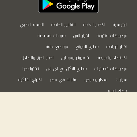
الرئيسية
الاخبار العامة
التقارير الخاصة
القسم الطبي
فيديوهات متنوعة
اخبار الفن
منوعات مسيحية
اخبار الرياضة
مطبخ الموقع
مواضيع عامة
الاقتصاد والبورصة
كمبيوتر وموبايل
اخبار الحق والضلال
فيديوهات فضائيات
مطبخ الاكل مع لى لى
تكنولوجيا
سيارات
اسعار وعروض
عقارات في مصر
الابراج الفلكية
حظك اليوم
من نحن
سياسة الخصوصية
اتصل بنا
©2024 الحق والضلال All Rights Reserved.
Powered by