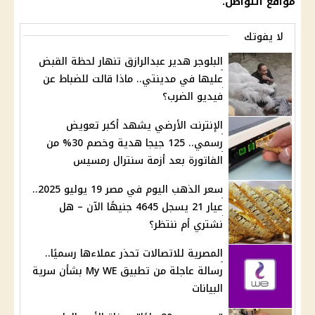
مواقع التواصل.
لا يفوتك
البلوجر هدير عبدالرازق تنهار لحظة القبض
عليها في مدينتي.. ماذا قالت للضباط عن
فيديو الضرب؟
الإنترنت الأرضي يشهد أكبر تعويض
رسمي.. 125 جيجا هدية وخصم 30% من
الفاتورة بعد أزمة سنترال رمسيس
سعر الذهب اليوم في مصر 19 يوليو 2025..
عيار 21 يسجل 4645 جنيهًا الآن – هل
نشتري أم ننتظر؟
المصرية للاتصالات تحذر عملاءها رسميًا..
رسالة عاجلة من تطبيق My WE بشأن سرية
البيانات