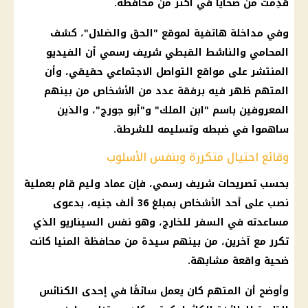
قُدِّمت من ضحايا في أكثر من محافظة.
وفي مداخلة هاتفية لموقع "الحق والضلال"، كشف
المحامي والناشط القبطي شريف رسمي أن الفيديو
المنتشر على مواقع التواصل الاجتماعي حقيقي، وأن
المتهم ظهر فيه برفقة عدد من الأشخاص من بينهم
المعروفين باسم "ابن الملك" و"أبو جورج"، والذين
ساهموا في ضبطه وتسليمه للشرطة.
وقائع احتيال متكررة وبنفس الأسلوب
بحسب تصريحات شريف رسمي، فإن عماد وليم قام بعملية
نصب على أحد الأشخاص بمبلغ 36 ألف جنيه، بدعوى
مساعدته في السفر للخارج، وهو نفس السيناريو الذي
تكرر مع آخرين، من بينهم سيدة من محافظة المنيا كانت
ضحية واقعة مشابهة.
وأوضح أن المتهم كان يعمل سائقًا في إحدى الكنائس