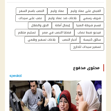
القبض على عماد وليم
عماد وليم
النصب باسم السفر
شريف رسمي
بلاغات ضد عماد وليم
نصب على سيدات
قسم شرطة المنيا
إيصال أمانة
الحق والضلال
فيديو ضبط نصاب
قضايا النصب في مصر
تسليم متهم
سائق كنيسة
أخبار النصب
بلاغات تسفير وهمي
تسفير سيدات للخارج
محتوى مدفوع