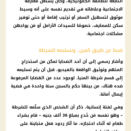
التابعة للطائفة الكاثوليكية، وكان يستغل معارفه
الاجتماعية وعلاقاته في تقديم نفسه على أنه وسيط
موثوق لتسهيل السفر أو ترتيب إقامة أو حتى توفير
سكن للمصايف، خصوصًا للسيدات الأرامل أو مَن يواجهن
مشكلات اجتماعية.
ضبط عن طريق كمين.. وتسليمه للشرطة
وأشار رسمي إلى أن أحد الضحايا تمكن من استدراج
المتهم وتوثيق الواقعة بالفيديو، قبل أن يتم تسليمه
إلى قسم شرطة المنيا، لوجود عدد من القضايا المرفوعة
ضده هناك، من بينها حكم بالسجن سنة واحدة في قضية
إيصال أمانة.
وفي لفتة إنسانية، ذكر أن الشخص الذي سلّمه للشرطة
– وهو نفسه مَن خُدع بمبلغ 36 ألف جنيه – قام بشراء
طعام له أثناء احتجازه، ما أثار ردود فعل متباينة على