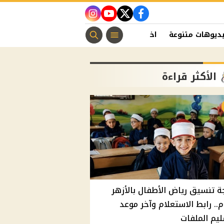
instagram
youtube
twitter
facebook
ديوهات متنوعة
اخبار الفن
منوعات مسيحية
اخبار الرياضة
الأكثر قراءة
ة تنسيق رياض الأطفال بالأزهر
م.. رابط الاستعلام وآخر موعد
يم الملفات