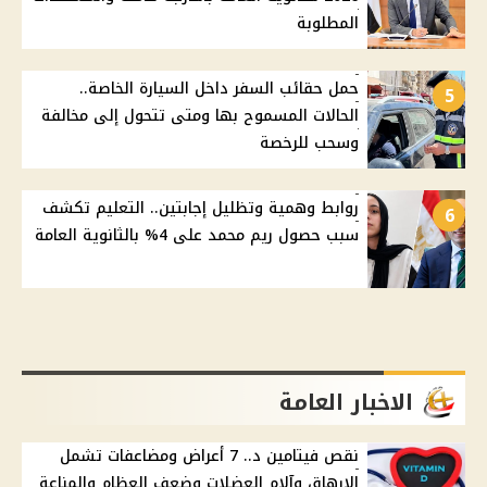
المطلوبة
حمل حقائب السفر داخل السيارة الخاصة..
5
الحالات المسموح بها ومتى تتحول إلى مخالفة
وسحب للرخصة
روابط وهمية وتظليل إجابتين.. التعليم تكشف
6
سبب حصول ريم محمد على 4% بالثانوية العامة
الاخبار العامة
نقص فيتامين د.. 7 أعراض ومضاعفات تشمل
الإرهاق وآلام العضلات وضعف العظام والمناعة