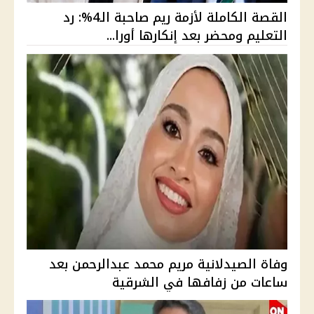
القصة الكاملة لأزمة ريم صاحبة الـ4%: رد
التعليم ومحضر بعد إنكارها أورا...
وفاة الصيدلانية مريم محمد عبدالرحمن بعد
ساعات من زفافها في الشرقية