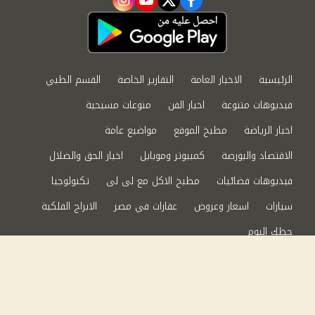
instagram
youtube
twitter
facebook
الرئيسية
الاخبار العامة
التقارير الخاصة
القسم الطبي
فيديوهات متنوعة
اخبار الفن
منوعات مسيحية
اخبار الرياضة
مطبخ الموقع
مواضيع عامة
الاقتصاد والبورصة
كمبيوتر وموبايل
اخبار الحق والضلال
فيديوهات فضائيات
مطبخ الاكل مع لى لى
تكنولوجيا
سيارات
اسعار وعروض
عقارات في مصر
الابراج الفلكية
حظك اليوم
من نحن
سياسة الخصوصية
اتصل بنا
©2024 الحق والضلال All Rights Reserved.
Powered by