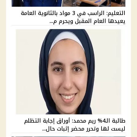
التعليم: الراسب في 3 مواد بالثانوية العامة
يعيدها العام المقبل ويحرم م...
طالبة الـ4% ريم محمد: أوراق إجابة التظلم
ليست لها وتحرر محضر إثبات حال...