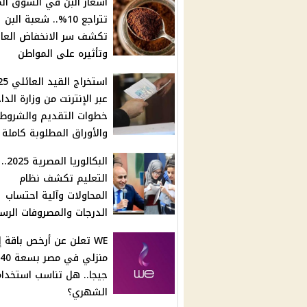
أسعار البن في السوق ال
تتراجع 10%.. شعبة البن
تكشف سر الانخفاض العا
وتأثيره على المواطن
استخراج ال
عبر الإنترنت من وزارة الداخ
خطوات التقديم والشروط
والأوراق المطلوبة كاملة
البكالوريا المصرية 2025..
التعليم تكشف نظام
المحاولات وآلية احتساب
الدرجات والمصروفات الرس
WE تعلن عن أرخص باقة إ
منزلي في مصر ب
جيجا.. هل تناسب استخدا
الشهري؟