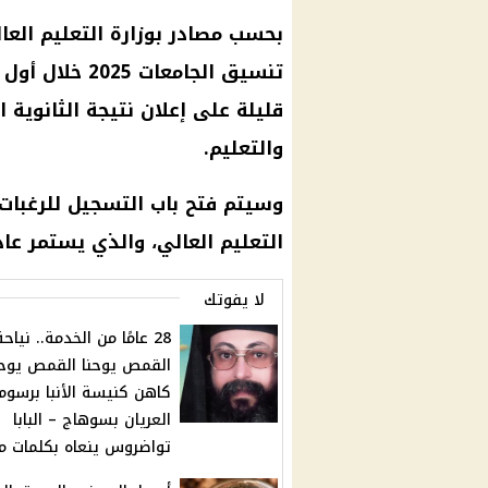
بحسب مصادر بوزارة التعليم العال
تنسيق الجامعات 2025
خلال أول 
قليلة على إعلان
نتيجة الثانوية ا
والتعليم
.
وسيتم فتح باب التسجيل للرغبات
التعليم العالي، والذي يستمر عادة لمدة 5 أيام
لا يفوتك
28 عامًا من الخدمة.. نياحة
القمص يوحنا القمص يوحن
كاهن كنيسة الأنبا برسوم
العريان بسوهاج – البابا
تواضروس ينعاه بكلمات م