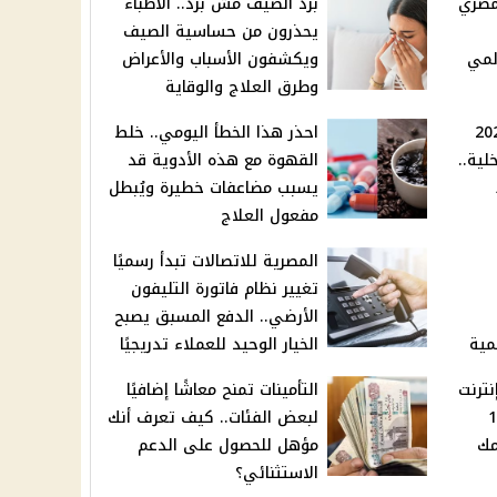
مصري
برد الصيف مش برد.. الأطباء
يحذرون من حساسية الصيف
لمي
ويكشفون الأسباب والأعراض
وطرق العلاج والوقاية
قيد العائلي 2025
احذر هذا الخطأ اليومي.. خلط
لية..
القهوة مع هذه الأدوية قد
يسبب مضاعفات خطيرة ويُبطل
مفعول العلاج
المصرية للاتصالات تبدأ رسميًا
تغيير نظام فاتورة التليفون
الأرضي.. الدفع المسبق يصبح
مية
الخيار الوحيد للعملاء تدريجيًا
نترنت
التأمينات تمنح معاشًا إضافيًا
سعة 140
لبعض الفئات.. كيف تعرف أنك
مك
مؤهل للحصول على الدعم
الاستثنائي؟