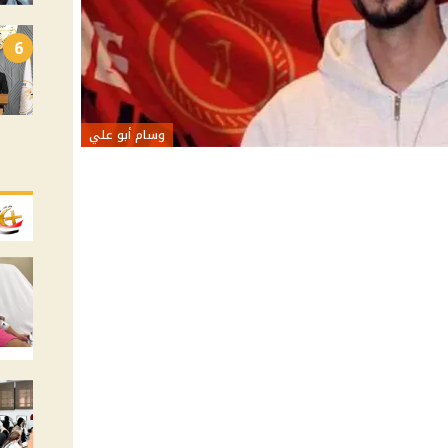
6
وسام أبو علي