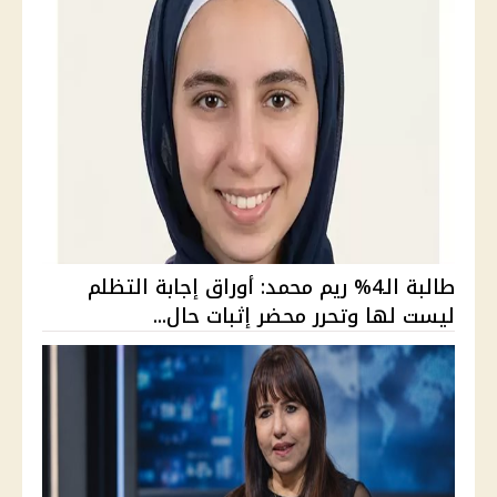
طالبة الـ4% ريم محمد: أوراق إجابة التظلم
ليست لها وتحرر محضر إثبات حال...