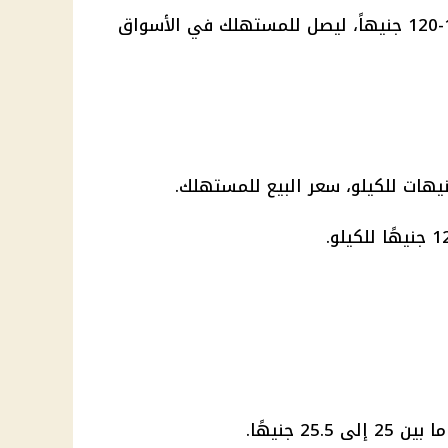
وسجل سعر كيلو الدجاج البلدى119-120 جنيهاً، ليصل للمستهلك في الأسواق
2 جنيهًا.