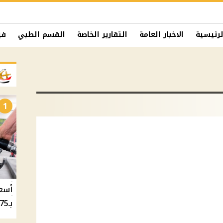
لرئيسية
الاخبار العامة
التقارير الخاصة
القسم الطبي
في
1
بـ20.75 جنيه والسولار بـ20.50 جنيه