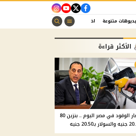
instagram
youtube
twitter
facebook
ديوهات متنوعة
اخبار الفن
منوعات مسيحية
اخبار الرياضة
الأكثر قراءة
أسعار الوقود في مصر اليوم .. بنزين 80