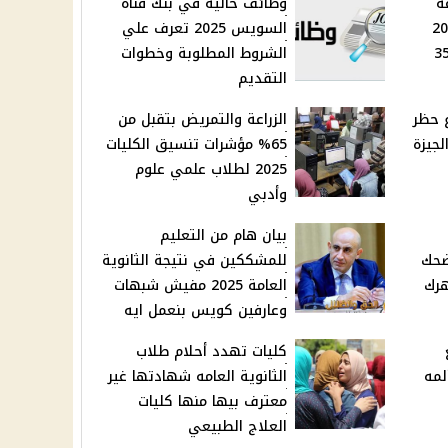
ه
وظائف خالية في بنك قناة
2 يوليو 2025
السويس 2025 تعرف علي
انخفاض عيار 21 نحو 35
الشروط المطلوبة وخطوات
التقديم
 حظر
الزراعة والتمريض بتقبل من
لجيزة
65% مؤشرات تنسيق الكليات
2025 لطلاب علمي علوم
وأدبي
بيان هام من التعليم
ضحك
للمشككين في نتيجة الثانوية
رك
العامة 2025 مفيش شبهات
وعارفين كويس بنعمل ايه
كليات تهدد أحلام طلاب
لمه
الثانوية العامه شهادتها غير
معترف بيها منها كليات
العلاج الطبيعي