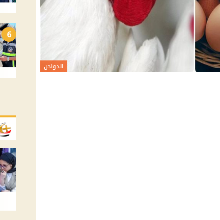
6
الدواجن