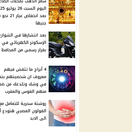
سعر الذهب بمحلات الصاغ
اليوم السبت 6
بعد 
جنيها
بعد انتشارها في الشوارع
الإسكوتر الكهربائي في ا
بقرار رسمى من المحافظ
4 أبراج ما تثقش فيهم
معروف ان شخصيتهم بت
في وشك وتلدغك من ضه
منهم القوس والعقرب
روشتة سحرية للتعامل مع
القولون العصبي هتودع أ
الى الابد