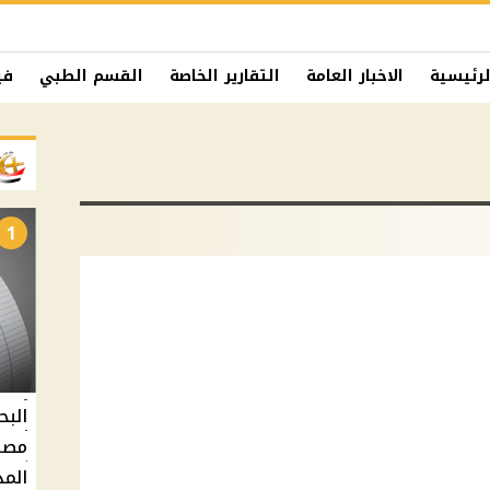
لرئيسية
الاخبار العامة
التقارير الخاصة
القسم الطبي
في
1
البح
مصر 
المد