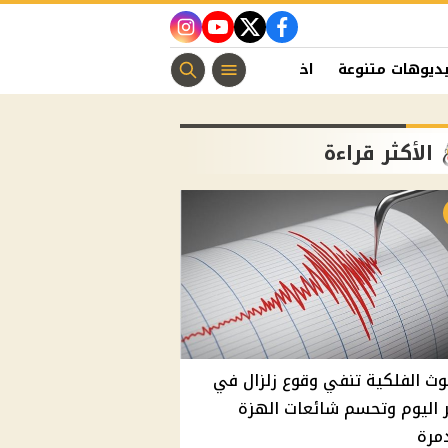
instagram
youtube
twitter
facebook
ديوهات متنوعة
اخبار الفن
منوعات مسيحية
اخبار الرياضة
الأكثر قراءة
وث الفلكية تنفي وقوع زلزال في
اليوم وتحسم شائعات الهزة
مرة