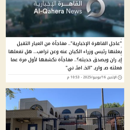
"عاجل القاهرة الإخبارية".. مفاجأة من العيار الثقيل
يعلنها رئيس وزراء الكيان عنه وعن ترامب… هل تفعلها
إيـ ران ويصدق حديثه؟.. مفاجأة نكشفها لأول مرة عما
فعلته صـ واريـ "الخـ امئـ ني"
الإثنين 16/يونيو/2025 - 10:53 م