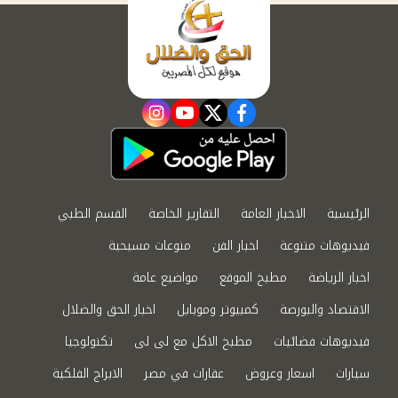
instagram
youtube
twitter
facebook
الرئيسية
الاخبار العامة
التقارير الخاصة
القسم الطبي
فيديوهات متنوعة
اخبار الفن
منوعات مسيحية
اخبار الرياضة
مطبخ الموقع
مواضيع عامة
الاقتصاد والبورصة
كمبيوتر وموبايل
اخبار الحق والضلال
فيديوهات فضائيات
مطبخ الاكل مع لى لى
تكنولوجيا
سيارات
اسعار وعروض
عقارات في مصر
الابراج الفلكية