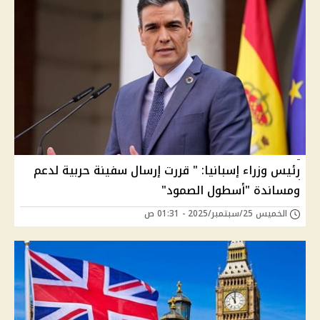
رئيس وزراء إسبانيا: " قررت إرسال سفينة حربية لدعم
ومساندة "أسطول الصمود"
الخميس 25/سبتمبر/2025 - 01:31 ص