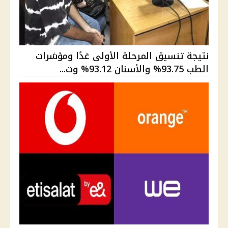
نتيجة تنسيق المرحلة الأولى غدًا ومؤشرات
الطب 93.75% والأسنان 93.12% وت...