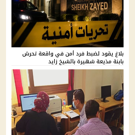
بلاغ يقود لضبط فرد أمن في واقعة تحرش
بابنة مذيعة شهيرة بالشيخ زايد