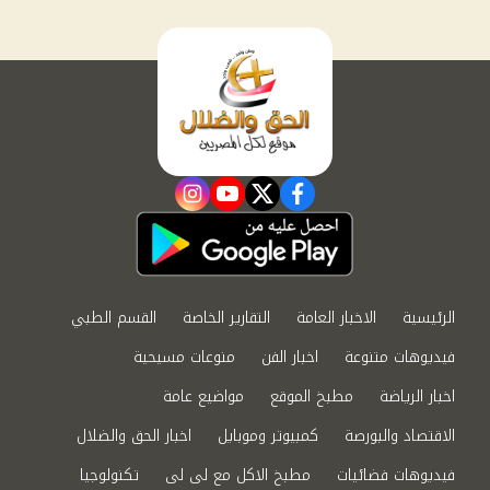
instagram
youtube
twitter
facebook
الرئيسية
الاخبار العامة
التقارير الخاصة
القسم الطبي
فيديوهات متنوعة
اخبار الفن
منوعات مسيحية
اخبار الرياضة
مطبخ الموقع
مواضيع عامة
الاقتصاد والبورصة
كمبيوتر وموبايل
اخبار الحق والضلال
فيديوهات فضائيات
مطبخ الاكل مع لى لى
تكنولوجيا