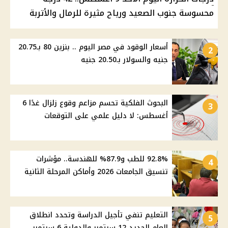
محسوسة جنوب الصعيد ورياح مثيرة للرمال والأتربة
أسعار الوقود في مصر اليوم .. بنزين 80 بـ20.75
2
جنيه والسولار بـ20.50 جنيه
البحوث الفلكية تحسم مزاعم وقوع زلزال غدًا 6
3
أغسطس: لا دليل علمي على التوقعات
92.8% للطب و87.9% للهندسة.. مؤشرات
4
تنسيق الجامعات 2026 وأماكن المرحلة الثانية
التعليم تنفي تأجيل الدراسة وتحدد انطلاق
5
العام الجديد 12 سبتمبر والدولية 6 سبتمبر