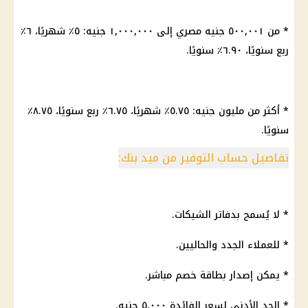
* من ٥٠٠,٠٠١ جنيه مصري إلى ١,٠٠٠,٠٠٠ جنيه: ٥٪ شهريًا، ٦٪
ربع سنويًا، ٦.٩٠٪ سنويًا.
* أكثر من مليون جنيه: ٥.٧٥٪ شهريًا، ٦.٧٥٪ ربع سنويًا، ٨.٧٥٪
سنويًا.
تفاصيل حساب التوفير من ميد بنك:
* لا يُسمح بدفاتر الشيكات.
* للعملاء الجدد والحاليين.
* يمكن إصدار بطاقة خصم مباشر.
* الحد الأدنى لسعر الفائدة ٥,٠٠٠ جنيه.