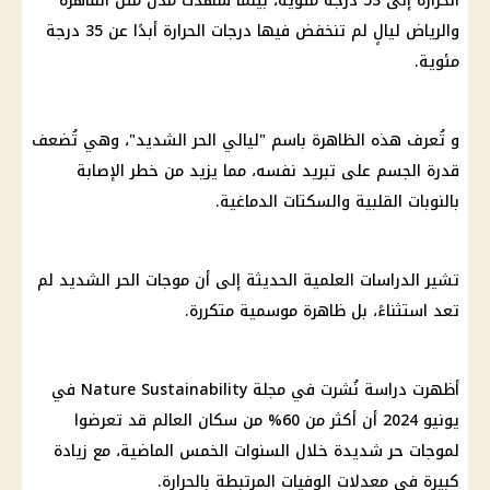
الحرارة إلى 53 درجة مئوية، بينما شهدت مدن مثل القاهرة
والرياض ليالٍ لم تنخفض فيها درجات الحرارة أبدًا عن 35 درجة
مئوية.
و تُعرف هذه الظاهرة باسم "ليالي الحر الشديد"، وهي تُضعف
قدرة الجسم على تبريد نفسه، مما يزيد من خطر الإصابة
بالنوبات القلبية والسكتات الدماغية.
تشير الدراسات العلمية الحديثة إلى أن موجات الحر الشديد لم
تعد استثناءً، بل ظاهرة موسمية متكررة.
أظهرت دراسة نُشرت في مجلة Nature Sustainability في
يونيو 2024 أن أكثر من 60% من سكان العالم قد تعرضوا
لموجات حر شديدة خلال السنوات الخمس الماضية، مع زيادة
كبيرة في معدلات الوفيات المرتبطة بالحرارة.