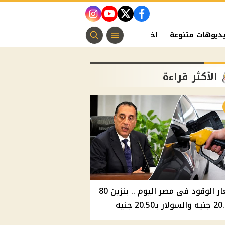
instagram
youtube
twitter
facebook
ديوهات متنوعة
اخبار الفن
منوعات مسيحية
اخبار الرياضة
الأكثر قراءة
أسعار الوقود في مصر اليوم .. بنزين 80