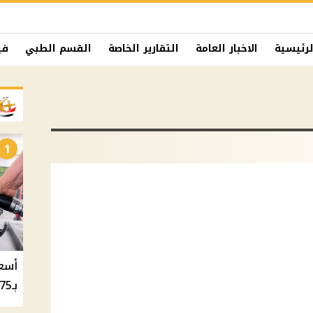
لرئيسية
الاخبار العامة
التقارير الخاصة
القسم الطبي
في
1
بـ20.75 جنيه والسولار بـ20.50 جنيه