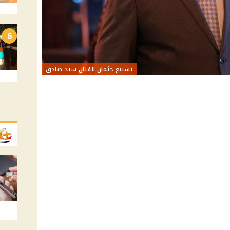
6
تشييع جثمان الفنان سيد صادق