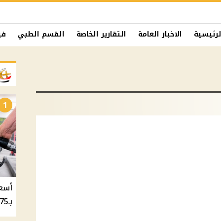
لرئيسية
الاخبار العامة
التقارير الخاصة
القسم الطبي
في
1
بـ20.75 جنيه والسولار بـ20.50 جنيه