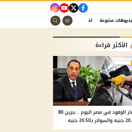
instagram
youtube
twitter
facebook
ديوهات متنوعة
اخبار الفن
منوعات مسيحية
اخبار الرياضة
الأكثر قراءة
أسعار الوقود في مصر اليوم .. بنزين 80