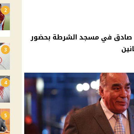
2
د صادق في مسجد الشرطة بحضور
نين
3
4
5