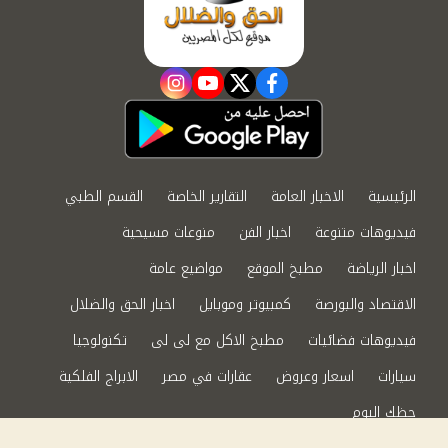
instagram
youtube
twitter
facebook
الرئيسية
الاخبار العامة
التقارير الخاصة
القسم الطبي
فيديوهات متنوعة
اخبار الفن
منوعات مسيحية
اخبار الرياضة
مطبخ الموقع
مواضيع عامة
الاقتصاد والبورصة
كمبيوتر وموبايل
اخبار الحق والضلال
فيديوهات فضائيات
مطبخ الاكل مع لى لى
تكنولوجيا
سيارات
اسعار وعروض
عقارات في مصر
الابراج الفلكية
حظك اليوم