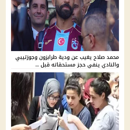
محمد صلاح يغيب عن ودية طرابزون وجوزتيبي
والنادي ينفي حجز مستحقاته قبل ...