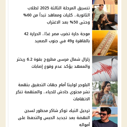
تنسيق المرحلة الثالثة 2025 لطلاب
الثانوية.. كليات ومعاهد تبدأ من 60%
وحتى 50% بعد الاغتراب
موجة حارة تضرب مصر غدًا.. الحرارة 42
بالقاهرة و49 في جنوب الصعيد
زلزال شمال مرسى مطروح بقوة 6.2 ريختر
والمعهد يؤكد عدم وقوع إصابات
البلوجر لوليتا أمام جهات التحقيق بتهمة
نشر محتوى خادش للحياء.. والمتهمة تنكر
الاتهامات
ترحيل التيك توكر شاكر محظور لسجن
النهضة بعد تجديد الحبس والتحفظ على
أمواله