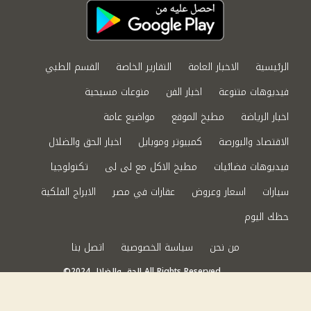
الرئيسية
الاخبار العامة
التقارير الخاصة
القسم الطبي
فيديوهات متنوعة
اخبار الفن
منوعات مسيحية
اخبار الرياضة
مطبخ الموقع
مواضيع عامة
الاقتصاد والبورصة
كمبيوتر وموبايل
اخبار الحق والضلال
فيديوهات فضائيات
مطبخ الاكل مع لى لى
تكنولوجيا
سيارات
اسعار وعروض
عقارات في مصر
الابراج الفلكية
حظك اليوم
من نحن
سياسة الخصوصية
اتصل بنا
©2024 الحق والضلال All Rights Reserved.
Powered by