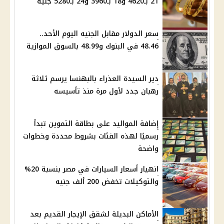
21 بـ4620 و18 بـ3960 و24 بـ5280 جنيه
سعر الدولار مقابل الجنيه اليوم الأحد..
48.46 في البنوك و48.99 بالسوق الموازية
دير السيدة العذراء بالبهنسا يرسم ثلاثة
رهبان جدد لأول مرة منذ تأسيسه
إضافة المواليد على بطاقة التموين تبدأ
رسميًا لهذه الفئات بشروط محددة وخطوات
واضحة
انهيار أسعار السيارات في مصر بنسبة 20%
والتوكيلات تخفض 200 ألف جنيه
الأماكن البديلة لشقق الإيجار القديم بعد