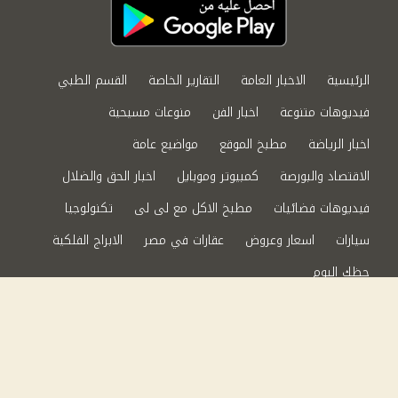
الرئيسية
الاخبار العامة
التقارير الخاصة
القسم الطبي
فيديوهات متنوعة
اخبار الفن
منوعات مسيحية
اخبار الرياضة
مطبخ الموقع
مواضيع عامة
الاقتصاد والبورصة
كمبيوتر وموبايل
اخبار الحق والضلال
فيديوهات فضائيات
مطبخ الاكل مع لى لى
تكنولوجيا
سيارات
اسعار وعروض
عقارات في مصر
الابراج الفلكية
حظك اليوم
من نحن
سياسة الخصوصية
اتصل بنا
©2024 الحق والضلال All Rights Reserved.
Powered by