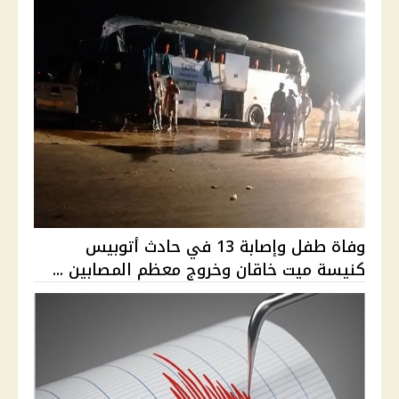
وفاة طفل وإصابة 13 في حادث أتوبيس
كنيسة ميت خاقان وخروج معظم المصابين ...