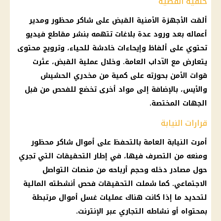
خلفية القضية
ألقت الأجهزة الأمنية القبض على شاكر محظور ومدير
أعماله بعد ورود عدة بلاغات تتهمه بنشر مقاطع فيديو
تحتوي على ألفاظ وإيحاءات خادشة للحياء، وترويج محتوى
يتعارض مع الآداب العامة. وخلال عملية القبض، عثرت
قوات الأمن بحوزته على كمية من مخدري الحشيش
والأيس، بالإضافة إلى مواد أخرى تخضع للفحص من قبل
الجهات المختصة.
قرارات النيابة
أمرت النيابة العامة بالتحفظ على أموال شاكر محظور
ومنعه من التصرف فيها، في إطار التحقيقات التي تجري
حول مصادر دخله وحجم أرباحه من منصات التواصل
الاجتماعي. كما شملت التحقيقات فحص أنشطته المالية
لتحديد ما إذا كانت هناك عمليات غسل أموال مرتبطة
بمحتواه أو نشاطه التجاري عبر الإنترنت.