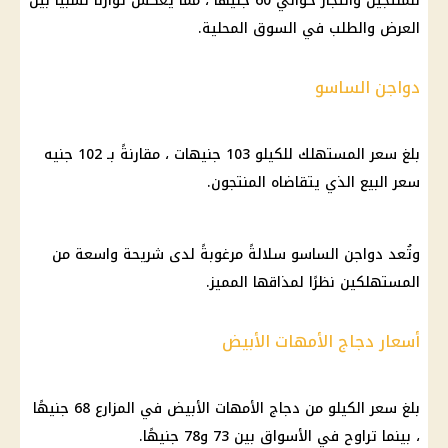
للمنتجين والتجار حوالي 60 جنيهًا ، مما يعكس توازنًا نسبيًا بين
العرض والطلب في السوق المحلية.
دواجن الساسو
بلغ سعر المستهلك للكيلو 103 جنيهات ، مقارنةً بـ 102 جنيه
سعر البيع الذي يتقاضاه المنتجون.
وتُعد دواجن الساسو سلالةً مرغوبةً لدى شريحة واسعة من
المستهلكين نظرًا لمذاقها المميز.
أسعار دجاج الأمهات الأبيض
بلغ سعر الكيلو من دجاج الأمهات الأبيض في المزارع 68 جنيهًا
، بينما تراوح في الأسواق بين 73 و78 جنيهًا.