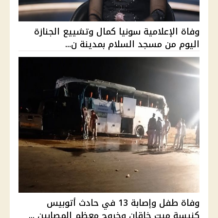
وفاة الإعلامية سونيا كمال وتشييع الجنازة
اليوم من مسجد السلام بمدينة ن...
وفاة طفل وإصابة 13 في حادث أتوبيس
كنيسة ميت خاقان وخروج معظم المصابين ...