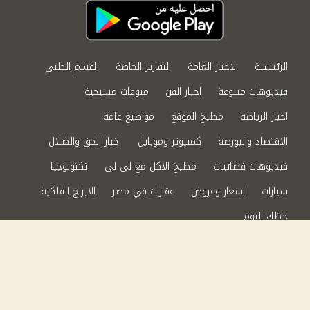
الرئيسية
الاخبار العامة
التقارير الخاصة
القسم الطبي
فيديوهات متنوعة
اخبار الفن
منوعات مسيحية
اخبار الرياضة
مطبخ الموقع
مواضيع عامة
الاقتصاد والبورصة
كمبيوتر وموبايل
اخبار الحق والضلال
فيديوهات فضائيات
مطبخ الاكل مع لى لى
تكنولوجيا
سيارات
اسعار وعروض
عقارات في مصر
الابراج الفلكية
حظك اليوم
من نحن
سياسة الخصوصية
اتصل بنا
©2024 الحق والضلال All Rights Reserved.
Powered by