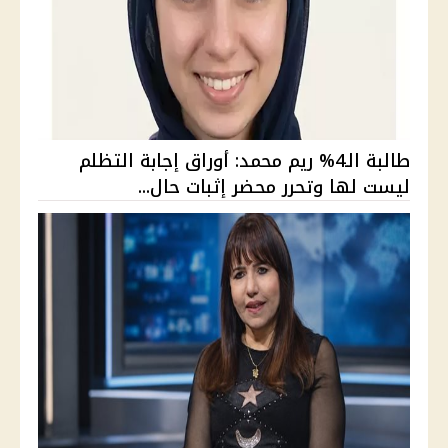
طالبة الـ4% ريم محمد: أوراق إجابة التظلم
ليست لها وتحرر محضر إثبات حال...