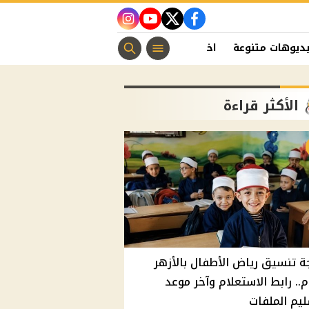
instagram
youtube
twitter
facebook
ديوهات متنوعة
اخبار الفن
منوعات مسيحية
اخبار الرياضة
الأكثر قراءة
ة تنسيق رياض الأطفال بالأزهر
م.. رابط الاستعلام وآخر موعد
يم الملفات