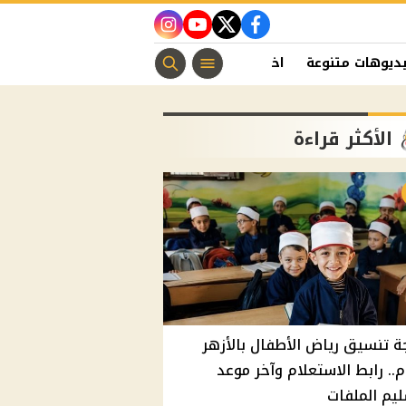
instagram
youtube
twitter
facebook
ديوهات متنوعة
اخبار الفن
منوعات مسيحية
اخبار الرياضة
الأكثر قراءة
ة تنسيق رياض الأطفال بالأزهر
م.. رابط الاستعلام وآخر موعد
يم الملفات