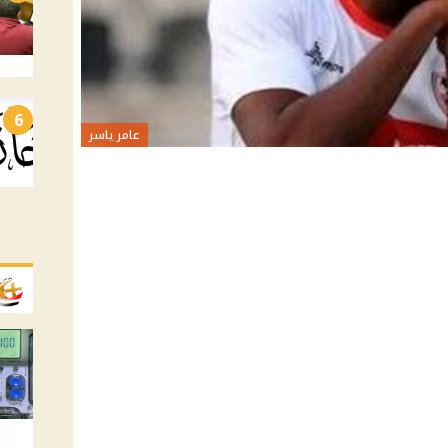
6
عامر ياسر