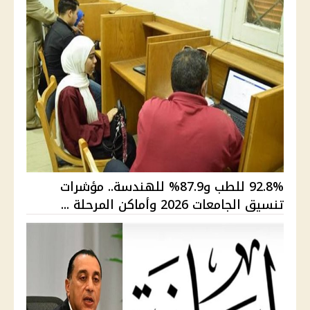
92.8% للطب و87.9% للهندسة.. مؤشرات
تنسيق الجامعات 2026 وأماكن المرحلة ...