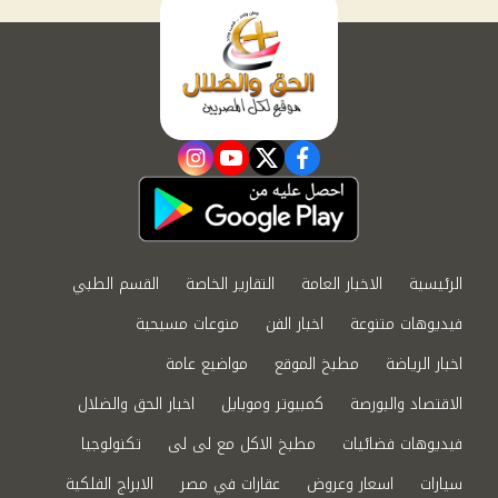
instagram
youtube
twitter
facebook
الرئيسية
الاخبار العامة
التقارير الخاصة
القسم الطبي
فيديوهات متنوعة
اخبار الفن
منوعات مسيحية
اخبار الرياضة
مطبخ الموقع
مواضيع عامة
الاقتصاد والبورصة
كمبيوتر وموبايل
اخبار الحق والضلال
فيديوهات فضائيات
مطبخ الاكل مع لى لى
تكنولوجيا
سيارات
اسعار وعروض
عقارات في مصر
الابراج الفلكية