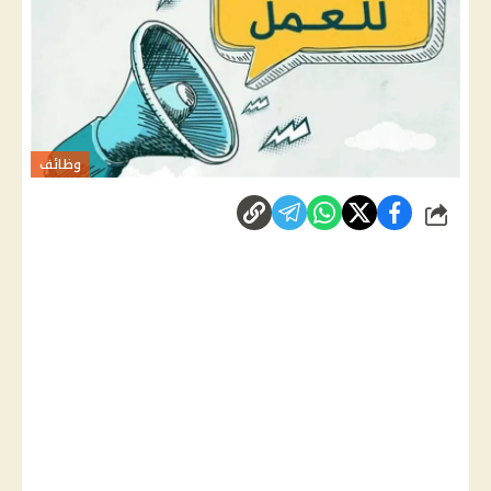
وظائف
شارك